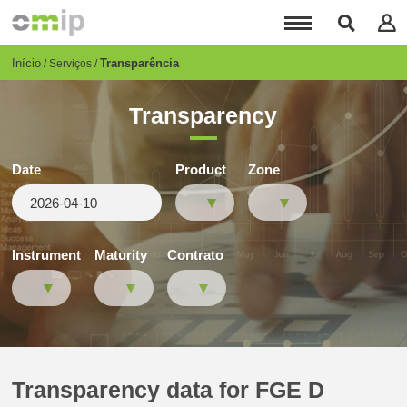
Passar
para
o
conteúdo
Breadcrumb
Início
Transparência
Serviços
principal
Transparency
Date
Product
Zone
Instrument
Maturity
Contrato
Transparency data for FGE D