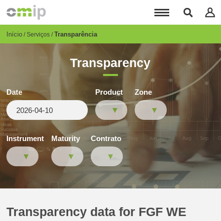
Passar
para
o
conteúdo
Breadcrumb
Início
Transparência
Serviços
principal
Transparency
Date
Product
Zone
Instrument
Maturity
Contrato
Transparency data for FGF WE