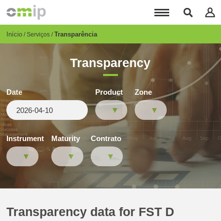
Passar
para
o
conteúdo
Breadcrumb
Início
Transparência
Serviços
principal
Transparency
Date
Product
Zone
Instrument
Maturity
Contrato
Transparency data for FST D