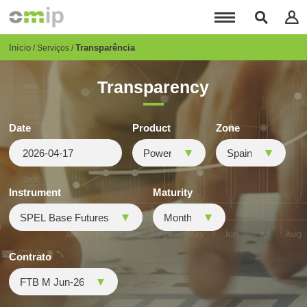
Passar
para
o
conteúdo
Breadcrumb
Início
Transparência
Serviços
principal
Transparency
Date
Product
Zone
Instrument
Maturity
Contrato