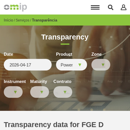
Passar
para
o
conteúdo
Breadcrumb
Início
Transparência
Serviços
principal
Transparency
Date
Product
Zone
Instrument
Maturity
Contrato
Transparency data for FGE D