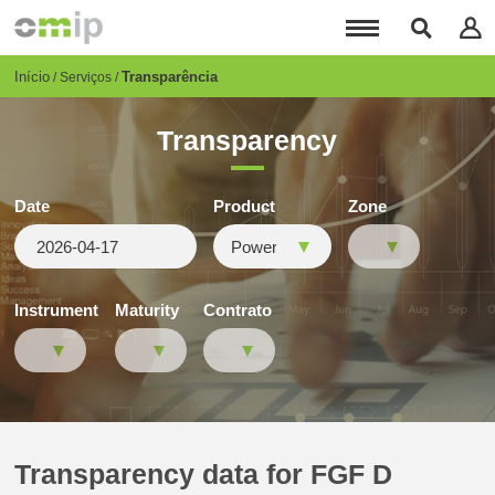
Passar
para
o
conteúdo
Breadcrumb
Início
Transparência
Serviços
principal
Transparency
Date
Product
Zone
Instrument
Maturity
Contrato
Transparency data for FGF D