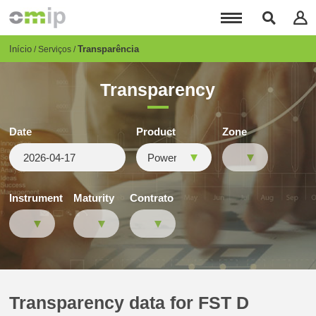
Passar
para
o
conteúdo
Breadcrumb
Início
Transparência
Serviços
principal
Transparency
Date
Product
Zone
Instrument
Maturity
Contrato
Transparency data for FST D