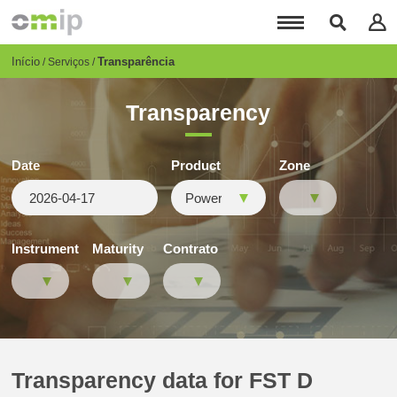
Passar
para
o
conteúdo
Breadcrumb
Início
Transparência
Serviços
principal
Transparency
Date
Product
Zone
Instrument
Maturity
Contrato
Transparency data for FST D