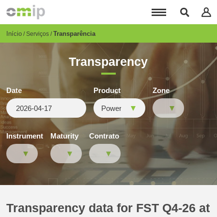
Passar
para
o
conteúdo
Breadcrumb
Início
Transparência
Serviços
principal
Transparency
Date
Product
Zone
Instrument
Maturity
Contrato
Transparency data for FST Q4-26 at