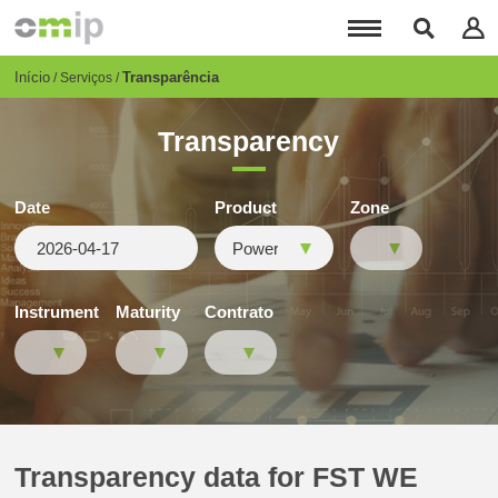
Passar
para
o
conteúdo
Breadcrumb
Início
Transparência
Serviços
principal
Transparency
Date
Product
Zone
Instrument
Maturity
Contrato
Transparency data for FST WE