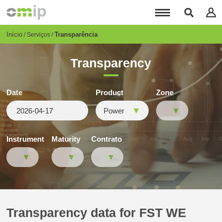
Passar
para
o
conteúdo
Breadcrumb
Início
Transparência
Serviços
principal
Transparency
Date
Product
Zone
Instrument
Maturity
Contrato
Transparency data for FST WE