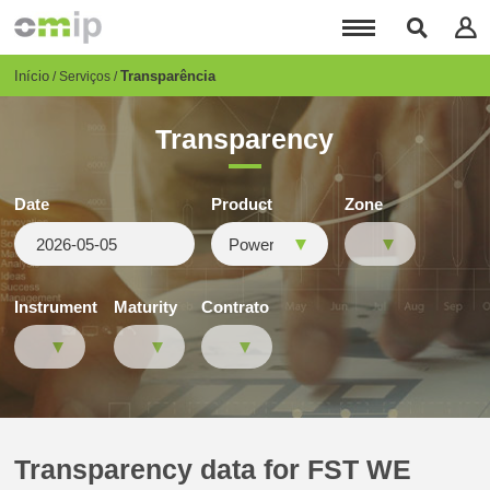
Passar
para
o
conteúdo
Breadcrumb
Início
Transparência
Serviços
principal
Transparency
Date
Product
Zone
Instrument
Maturity
Contrato
Transparency data for FST WE