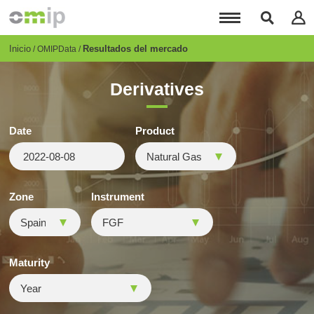
Pasar
al
contenido
principal
Breadcrumb
Inicio
Resultados del mercado
OMIPData
Derivatives
Date
Product
Zone
Instrument
Maturity