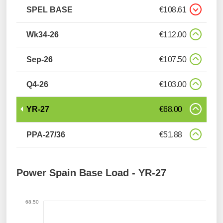
SPEL BASE
€108.61
Wk34-26
€112.00
Sep-26
€107.50
Q4-26
€103.00
YR-27
€68.00
PPA-27/36
€51.88
Power Spain Base Load -
YR-27
68.50