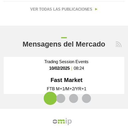
VER TODAS LAS PUBLICACIONES
Mensagens del Mercado
Trading Session Events
Trading Session Events
Trading Session Events
Trading Session Events
10/02/2025
30/01/2025
16/01/2025
10/12/2024
|
|
|
|
08:24
09:46
08:33
08:48
Fast Market
Fast Market
Fast Market
Fast Market
FTB M+1/M+2/YR+1
FTB M+1/M+2/YR+1
FTB M+1/M+2/YR+1
FTB M+1/M+2/YR+1