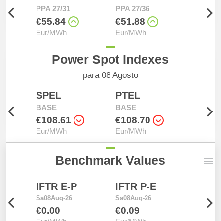
PPA 27/31
PPA 27/36
D Sa08
€55.84
€51.88
€108.
Eur/MWh
Eur/MWh
Eur/M
Power Spot Indexes
para 08 Agosto
SPEL
PTEL
SPEL
BASE
BASE
SOLA
€108.61
€108.70
€20.4
Eur/MWh
Eur/MWh
Eur/M
Benchmark Values
IFTR E-P
IFTR P-E
PTEL
Sa08Aug-26
Sa08Aug-26
Fr07Aug
€0.00
€0.09
€68.1