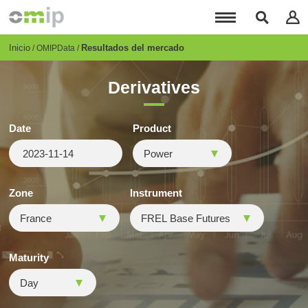
Pasar
al
contenido
principal
Breadcrumb
Inicio
Resultados del mercado
OMIPData
Derivatives
Date
Product
Zone
Instrument
Maturity