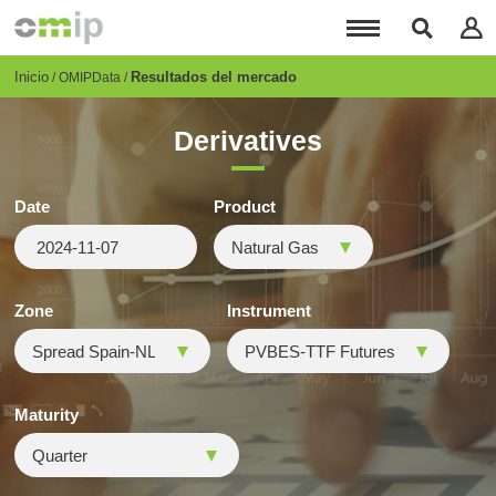
Pasar
al
contenido
principal
Breadcrumb
Inicio
Resultados del mercado
OMIPData
Derivatives
Date
Product
Zone
Instrument
Maturity