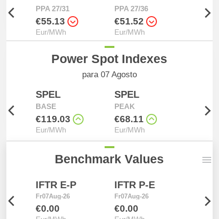
PPA 27/31
PPA 27/36
D Fr07
€55.13
€51.52
€119.
Eur/MWh
Eur/MWh
Eur/M
Power Spot Indexes
para 07 Agosto
SPEL
SPEL
PTEL
BASE
PEAK
BASE
€119.03
€68.11
€119.
Eur/MWh
Eur/MWh
Eur/M
Benchmark Values
IFTR E-P
IFTR P-E
PTEL
Fr07Aug-26
Fr07Aug-26
Fr07Aug
€0.00
€0.00
€68.1