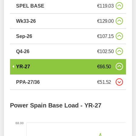
SPEL BASE
€119.03
Wk33-26
€129.00
Sep-26
€107.15
Q4-26
€102.50
YR-27
€66.50
PPA-27/36
€51.52
Power Spain Base Load -
YR-27
68.00