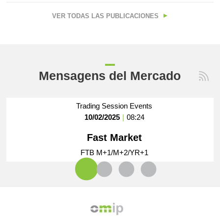
VER TODAS LAS PUBLICACIONES
Mensagens del Mercado
Trading Session Events
Trading Session Events
Trading Session Events
Trading Session Events
10/02/2025
30/01/2025
16/01/2025
10/12/2024
|
|
|
|
08:24
09:46
08:33
08:48
Fast Market
Fast Market
Fast Market
Fast Market
FTB M+1/M+2/YR+1
FTB M+1/M+2/YR+1
FTB M+1/M+2/YR+1
FTB M+1/M+2/YR+1