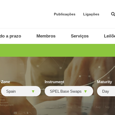
Publicações
Ligações
do a prazo
Membros
Serviços
Leilõ
Zone
Instrument
Maturity
Spain
SPEL Base Swaps
Day