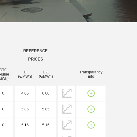
REFERENCE
PRICES
OTC
D
D-1
Transparency
olume
(€/MWh)
(€/MWh)
info
MWh)
0
4.05
6.00
0
5.85
5.85
0
5.16
5.16