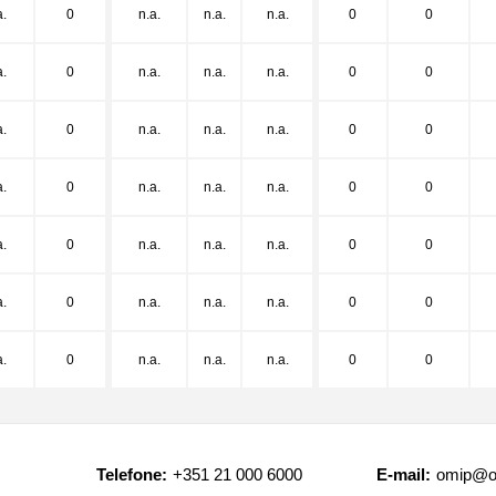
a.
0
n.a.
n.a.
n.a.
0
0
a.
0
n.a.
n.a.
n.a.
0
0
a.
0
n.a.
n.a.
n.a.
0
0
a.
0
n.a.
n.a.
n.a.
0
0
a.
0
n.a.
n.a.
n.a.
0
0
a.
0
n.a.
n.a.
n.a.
0
0
a.
0
n.a.
n.a.
n.a.
0
0
Telefone:
+351 21 000 6000
E-mail:
omip@o