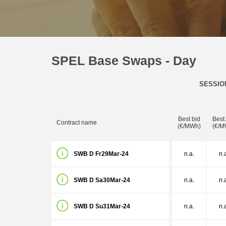
SPEL Base Swaps - Day
SESSIO
Best bid
Best
Contract name
(€/MWh)
(€/M
SWB D Fr29Mar-24
n.a.
n.
SWB D Sa30Mar-24
n.a.
n.
SWB D Su31Mar-24
n.a.
n.