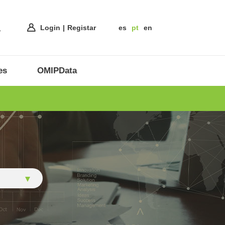
Login
Registar
es
pt
en
es
OMIPData