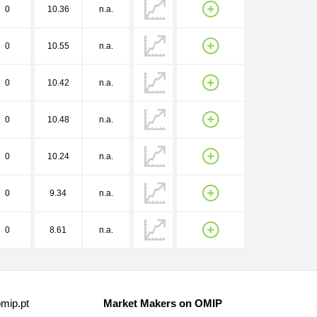
0
10.36
n.a.
0
10.55
n.a.
0
10.42
n.a.
0
10.48
n.a.
0
10.24
n.a.
0
9.34
n.a.
0
8.61
n.a.
mip.pt
Market Makers on OMIP