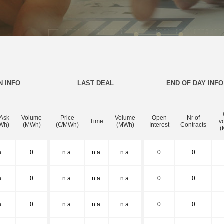
N INFO
LAST DEAL
END OF DAY INFO
 Ask
Volume
Price
Volume
Open
Nr of
Time
v
Wh)
(MWh)
(€/MWh)
(MWh)
Interest
Contracts
(
a.
0
n.a.
n.a.
n.a.
0
0
a.
0
n.a.
n.a.
n.a.
0
0
a.
0
n.a.
n.a.
n.a.
0
0