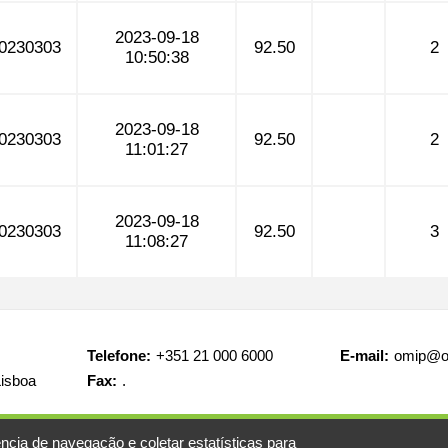
2023-09-18
0230303
92.50
2
10:50:38
2023-09-18
0230303
92.50
2
11:01:27
2023-09-18
0230303
92.50
3
11:08:27
Telefone:
+351 21 000 6000
E-mail:
omip@o
Lisboa
Fax:
.
ncia de navegação e coletar estatísticas para