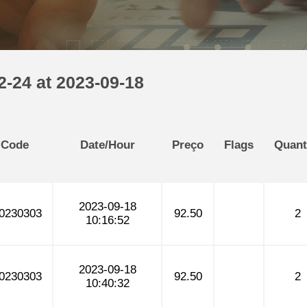
-24 at 2023-09-18
 Code
Date/Hour
Preço
Flags
Quant
2023-09-18
0230303
92.50
2
10:16:52
2023-09-18
0230303
92.50
2
10:40:32