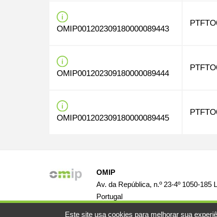
PTFTO
OMIP001202309180000089443
PTFTO
OMIP001202309180000089444
PTFTO
OMIP001202309180000089445
OMIP
Av. da República, n.º 23-4º 1050-185 
Portugal
Este site usa cookies para melhorar sua experiê