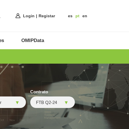
Login
Registar
es
pt
en
es
OMIPData
Contrato
r
FTB Q2-24