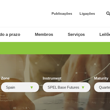
Publicações
Ligações
do a prazo
Membros
Serviços
Leilõ
Zone
Instrument
Maturity
Spain
SPEL Base Futures
Quarte