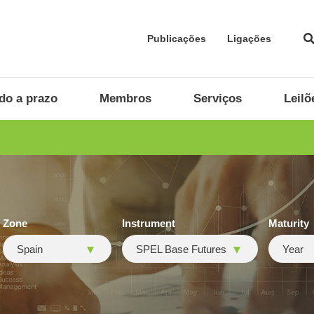
Publicações
Ligações
do a prazo
Membros
Serviços
Leilõ
Zone
Instrument
Maturity
Spain
SPEL Base Futures
Year