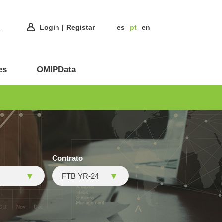
Login
Registar
es
pt
en
es
OMIPData
Contrato
FTB YR-24