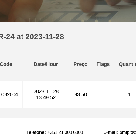
R-24 at 2023-11-28
 Code
Date/Hour
Preço
Flags
Quanti
2023-11-28
0092604
93.50
1
13:49:52
Telefone:
+351 21 000 6000
E-mail:
omip@o